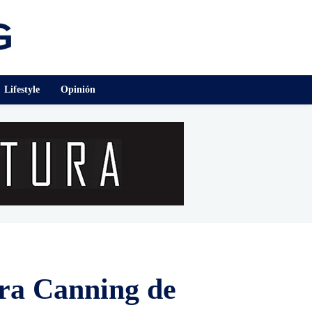
Lifestyle
Opinión
ara Canning de