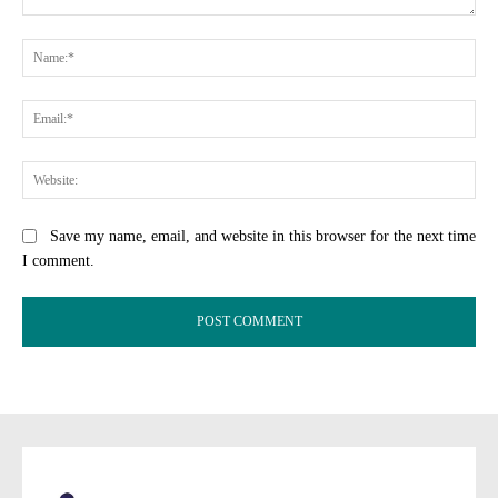
Comment:
Na
Ema
Web
Save my name, email, and website in this browser for the next time
I comment.