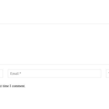
Name:*
Email
xt time I comment.