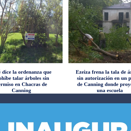
 dice la ordenanza que
Ezeiza frena la tala de á
ohíbe talar árboles sin
sin autorización en un 
ermiso en Chacras de
de Canning donde proy
Canning
una escuela