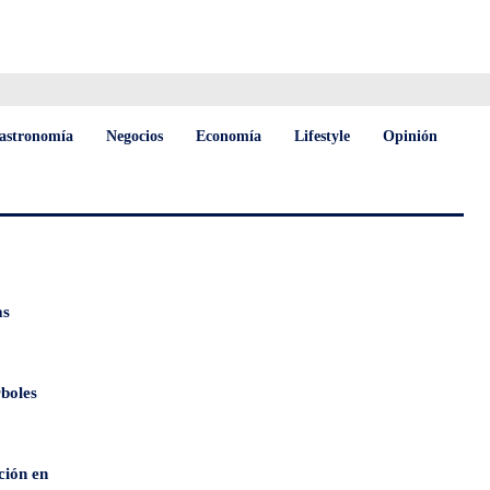
astronomía
Negocios
Economía
Lifestyle
Opinión
as
rboles
ción en