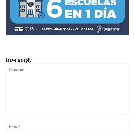
leave a reply
Comment:
Na