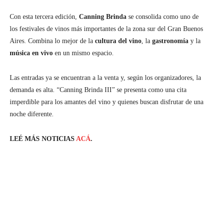
Con esta tercera edición,
Canning Brinda
se consolida como uno de
los festivales de vinos más importantes de la zona sur del Gran Buenos
Aires. Combina lo mejor de la
cultura del vino
, la
gastronomía
y la
música en vivo
en un mismo espacio.
Las entradas ya se encuentran a la venta y, según los organizadores, la
demanda es alta. “Canning Brinda III” se presenta como una cita
imperdible para los amantes del vino y quienes buscan disfrutar de una
noche diferente.
LEÉ MÁS NOTICIAS
ACÁ
.
Facebook
Twitter
Pinterest
Wh