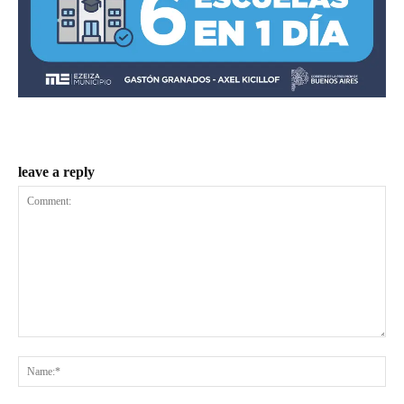
leave a reply
Comment:
Na