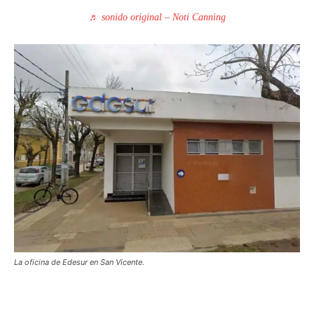
♬ sonido original – Noti Canning
La oficina de Edesur en San Vicente.
Facebook
Twitter
Pinterest
Wh