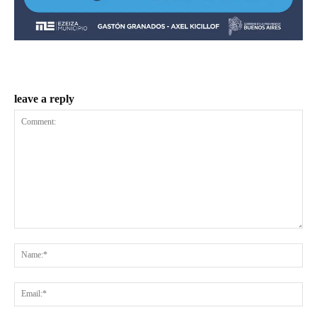
leave a reply
Comment:
Na
Ema