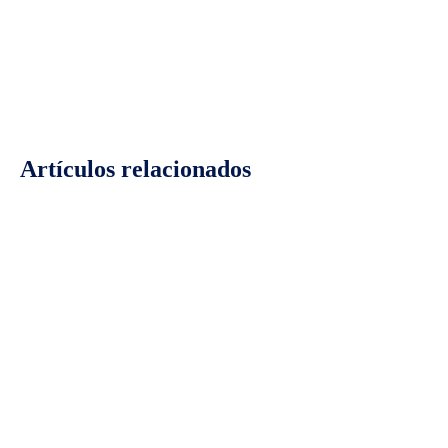
Facebook
Twitter
Pinterest
Wh
Artículos relacionados