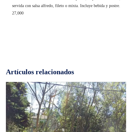
servida con salsa alfredo, fileto o mixta. Incluye bebida y postre.
27,000
Facebook
Twitter
Pinterest
Wh
Artículos relacionados