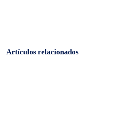
Facebook
Twitter
Pinterest
Wh
Artículos relacionados