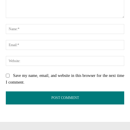
Comment:
Na
Ema
Web
Save my name, email, and website in this browser for the next time
I comment.