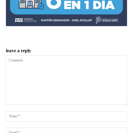
leave a reply
Comment:
Na
Ema