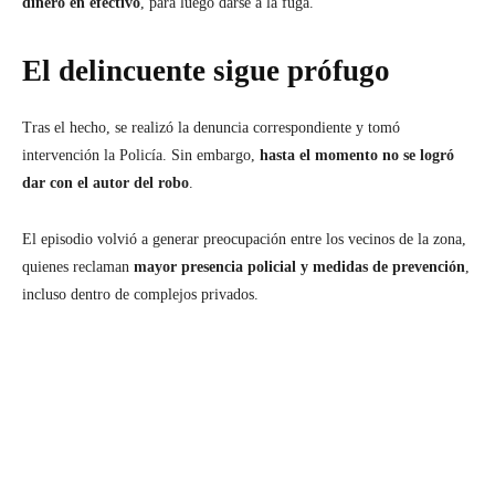
dinero en efectivo
, para luego darse a la fuga.
El delincuente sigue prófugo
Tras el hecho, se realizó la denuncia correspondiente y tomó
intervención la Policía. Sin embargo,
hasta el momento no se logró
dar con el autor del robo
.
El episodio volvió a generar preocupación entre los vecinos de la zona,
quienes reclaman
mayor presencia policial y medidas de prevención
,
incluso dentro de complejos privados.
Facebook
Twitter
Pinterest
Wh